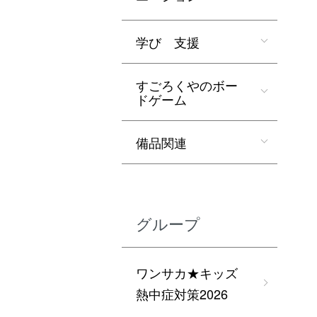
学び 支援
すごろくやのボー
ドゲーム
備品関連
グループ
ワンサカ★キッズ
熱中症対策2026