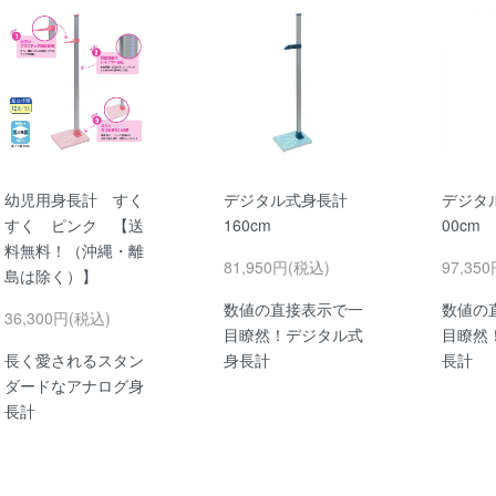
幼児用身長計 すく
デジタル式身長計
デジタ
すく ピンク 【送
160cm
00cm
料無料！（沖縄・離
81,950円(税込)
97,35
島は除く）】
数値の直接表示で一
数値の
36,300円(税込)
目瞭然！デジタル式
目瞭然
長く愛されるスタン
身長計
長計
ダードなアナログ身
長計