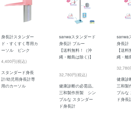
身長計スタンダー
sanwaスタンダード
sanw
ド・すくすく専用カ
身長計 ブルー
身長計
ーソル ピンク
【送料無料！（沖
【送料
縄・離島は除く)】
縄・離
4,400円(税込)
32,78
スタンダード身長
32,780円(税込)
計/幼児用身長計専
健康診
用のカーソル
健康診断の必需品。
三和製
三和製作所製 シン
プルな
プルな スタンダー
ド身長
ド身長計