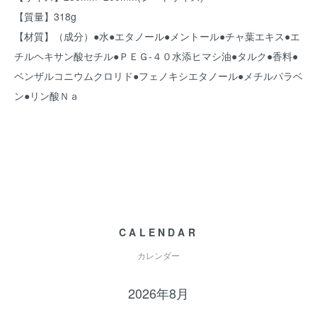
【質量】318g
【材質】（成分）●水●エタノール●メントール●チャ葉エキス●エ
チルヘキサン酸セチル●ＰＥＧ‐４０水添ヒマシ油●タルク●香料●
ベンザルコニウムクロリド●フェノキシエタノール●メチルパラベ
ン●リン酸Ｎａ
CALENDAR
カレンダー
2026年8月