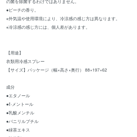
の菌を除菌するわけではありません。
●ピーチの香り。
※外気温や使用環境により、冷涼感の感じ方は異なります。
※冷涼感の感じ方には、個人差があります。
【用途】
衣類用冷感スプレー
【サイズ】パッケージ（幅×高さ×奥行） 88×197×62
成分
●エタノール
●ℓ‐メントール
●乳酸メンチル
●バニリルブチル
●緑茶エキス